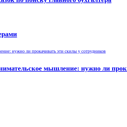
ерами
нимательское мышление: нужно ли прока