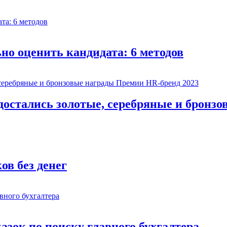
о оценить кандидата: 6 методов
остались золотые, серебряные и бронзо
ов без денег
казок по поиску главного бухгалтера