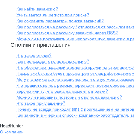
Как найти вакансию?
Учитывается ли регистр при поиске?
Как сохранить параметры поиска вакансий?
Как подписаться на рассылку / отписаться от рассылки ва
Как подписаться на рассылку вакансий через RSS?
Можно ли не показывать мне неподходящую вакансию в ре
Отклики и приглашения
Что такое отклик?
Как происходит отклик на вакансию?
Что обозначают красный и зеленый кружки на странице «
Насколько быстро будет просмотрен отклик работодателем 
Могу я откликаться на вакансию, если статус моего резюм
Я отправил отклик с резюме через сайт, потом обновил ре
версию или ту, что была на момент отправки?
Можно ли направить повторный отклик на вакансию?
Что такое приглашение?
Почему не всегда приходят sms c приглашением на интер
Как занести в «черный список» компанию-работодателя, 
HeadHunter
О компании