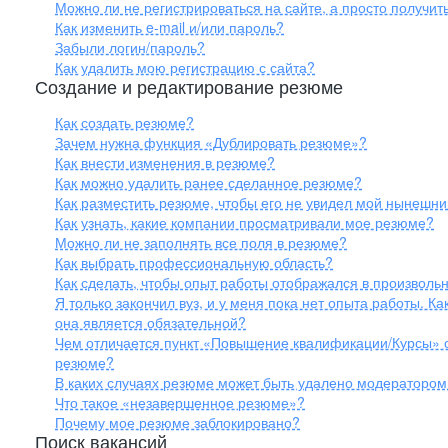
Можно ли не регистрироваться на сайте, а просто получи
Как изменить e-mail и/или пароль?
Забыли логин/пароль?
Как удалить мою регистрацию с сайта?
Создание и редактирование резюме
Как создать резюме?
Зачем нужна функция «Дублировать резюме»?
Как внести изменения в резюме?
Как можно удалить ранее сделанное резюме?
Как разместить резюме, чтобы его не увидел мой нынешн
Как узнать, какие компании просматривали мое резюме?
Можно ли не заполнять все поля в резюме?
Как выбрать профессиональную область?
Как сделать, чтобы опыт работы отображался в произвольн
Я только закончил вуз, и у меня пока нет опыта работы. 
она является обязательной?
Чем отличается пункт «Повышение квалификации/Курсы» о
резюме?
В каких случаях резюме может быть удалено модератором
Что такое «незавершенное резюме»?
Почему мое резюме заблокировано?
Поиск вакансий