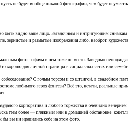
пусть не будет вообще никакой фотографии, чем будет неуместна
но быть видно ваше лицо. Загадочным и интригующим снимкам в
япе, зернистые и размытые изображения либо, наоброт, художес
мальным фотографиям в нем тоже не место. Заведомо неподходящ
Что хорошо для личной страницы в социальных сетях или семейн
на собеседование? С голым торсом и со штангой, в свадебном пла
костюме любимого героя фэнтези? Всё это, кстати, реальные при
ит.
зудалого корпоратива и любого торжества в очевидно вечернем н
ска (тем более — пляжные) или в домашней обстановке, кокет
к бы вы ни нравились себе на этом фото.