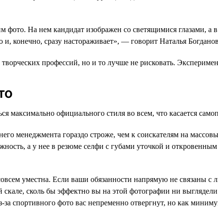
м фото. На нем кандидат изображен со светящимися глазами, а в
о и, конечно, сразу настораживает», — говорит Наталья Богданов
 творческих профессий, но и то лучше не рисковать. Экспериме
то
ся максимально официального стиля во всем, что касается само
его менеджмента гораздо строже, чем к соискателям на массовы
ность, а у нее в резюме селфи с губами уточкой и откровенным
совсем уместна. Если ваши обязанности напрямую не связаны с 
й скале, сколь бы эффектно вы на этой фотографии ни выгляде
из-за спортивного фото вас непременно отвергнут, но как мини