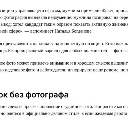
озицию управляющего офисом, мужчина примерно 45 лет, присл
о фотография вызывала недоумение: мужчина позировал на берег
 вывод: хотел кандидат таким образом показать активную жизне
ьной сфере», — вспоминает Наталья Богданова.
я предъявляют к кандидату на конкретную позицию. Если важны
лица. Беспроигрышный вариант для любых должностей — фото 
ое фото может привлечь внимание и в хорошем смысле выделить в
вно неделовое фото и работодатели игнорируют ваше резюме, по
ок без фотографа
жно сделать профессиональное студийное фото. Попросите кого-т
о одеться в официально-деловом стиле, а если желаемая работа н