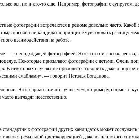
лько вы, но и кто-то еще. Например, фотографии с супругом, д
стные фотографии встречаются в резюме довольно часто. Какой 
 том, способен ли кандидат в принципе чувствовать разницу м
ртного взаимодействия на работе.
е — с неподходящей фотографией. Это фото низкого качества, 
поцелуе. Некоторые присылают фотографии с детьми. Очень поп
ов. В некоторых случаях не приходится говорить даже о портр
ическими смайлами», — говорит Наталья Богданова.
многие. Этот вариант точно лучше, чем, к примеру, снимок в ку
 часто выглядят неестественно.
е стандартных фотографий других кандидатов может сослужить 
 или экстремальной цветокоррекцией даже из неплохого снимка