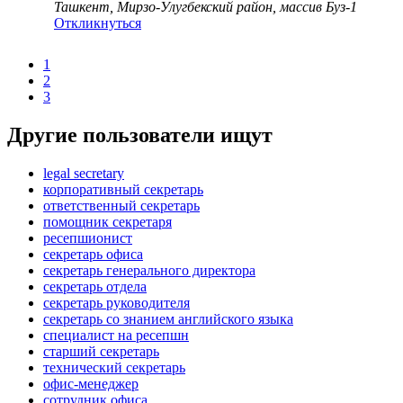
Ташкент, Мирзо-Улугбекский район, массив Буз-1
Откликнуться
1
2
3
Другие пользователи ищут
legal secretary
корпоративный секретарь
ответственный секретарь
помощник секретаря
ресепшионист
секретарь офиса
секретарь генерального директора
секретарь отдела
секретарь руководителя
секретарь со знанием английского языка
специалист на ресепшн
старший секретарь
технический секретарь
офис-менеджер
сотрудник офиса