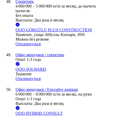
Секретарь
4 000 000
–
5 000 000
so'm
за месяц,
до вычета
налогов
Без опыта
Выплаты: Два раза в месяц
ООО
GÖRGÜLÜ PLUS CONSTRUCTİON
Ташкент, улица Абдуллы Каххара, 49/6
Можно без резюме
Откликнуться
Офис-менеджер / секретарь
Опыт 1-3 года
ООО
SOLWARD
Ташкент
Откликнуться
Офис-менеджер / Executive assistant
6 000 000
–
8 000 000
so'm
за месяц,
на руки
Опыт 1-3 года
Выплаты: Два раза в месяц
ООО
HYBRID CONSULT