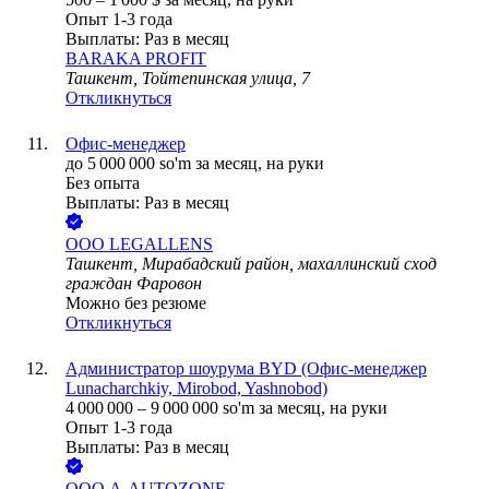
Опыт 1-3 года
Выплаты: Раз в месяц
BARAKA PROFIT
Ташкент, Тойтепинская улица, 7
Откликнуться
Офис-менеджер
до
5 000 000
so'm
за месяц,
на руки
Без опыта
Выплаты: Раз в месяц
ООО
LEGALLENS
Ташкент, Мирабадский район, махаллинский сход
граждан Фаровон
Можно без резюме
Откликнуться
Администратор шоурума BYD (Офис-менеджер
Lunacharchkiy, Mirobod, Yashnobod)
4 000 000
–
9 000 000
so'm
за месяц,
на руки
Опыт 1-3 года
Выплаты: Раз в месяц
ООО
A-AUTOZONE