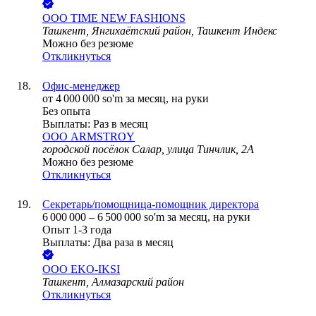
ООО
TIME NEW FASHIONS
Ташкент, Янгихаётский район, Ташкент Индекс
Можно без резюме
Откликнуться
Офис-менеджер
от
4 000 000
so'm
за месяц,
на руки
Без опыта
Выплаты: Раз в месяц
ООО
ARMSTROY
городской посёлок Салар, улица Тинчлик, 2A
Можно без резюме
Откликнуться
Секретарь/помощница-помощник директора
6 000 000
–
6 500 000
so'm
за месяц,
на руки
Опыт 1-3 года
Выплаты: Два раза в месяц
ООО
EKO-IKSI
Ташкент, Алмазарский район
Откликнуться