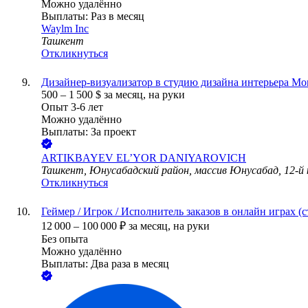
Можно удалённо
Выплаты: Раз в месяц
Waylm Inc
Ташкент
Откликнуться
Дизайнер-визуализатор в студию дизайна интерьера Mon
500
–
1 500
$
за месяц,
на руки
Опыт 3-6 лет
Можно удалённо
Выплаты: За проект
ARTIKBAYEV EL’YOR DANIYAROVICH
Ташкент, Юнусабадский район, массив Юнусабад, 12-й 
Откликнуться
Геймер / Игрок / Исполнитель заказов в онлайн играх (с
12 000
–
100 000
₽
за месяц,
на руки
Без опыта
Можно удалённо
Выплаты: Два раза в месяц