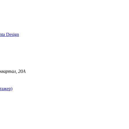
ta Design
квартал, 20A
тажер)