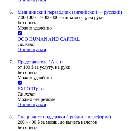
Медицинский переводчик (английский — русский)
7 000 000
–
9 000 000
so'm
за месяц,
на руки
Без опыта
Можно удалённо
ООО
HUMAN AND CAPITAL
Ташкент
Откликнуться
Представитель / Агент
от
100
$
за услугу,
на руки
Без опыта
Можно удалённо
EXPORTplus
Ташкент
Можно без резюме
Откликнуться
Специалист поддержки (трейдинг платформа)
200
–
400
$
за месяц,
до вычета налогов
Без опыта