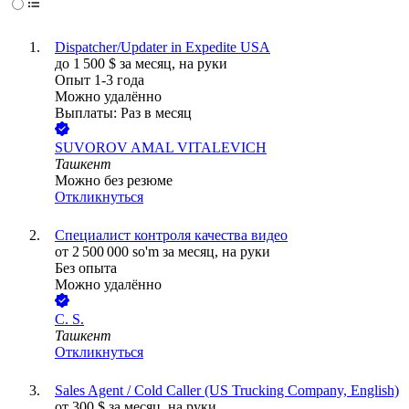
Dispatcher/Updater in Expedite USA
до
1 500
$
за месяц,
на руки
Опыт 1-3 года
Можно удалённо
Выплаты: Раз в месяц
SUVOROV AMAL VITALEVICH
Ташкент
Можно без резюме
Откликнуться
Специалист контроля качества видео
от
2 500 000
so'm
за месяц,
на руки
Без опыта
Можно удалённо
C. S.
Ташкент
Откликнуться
Sales Agent / Cold Caller (US Trucking Company, English)
от
300
$
за месяц,
на руки