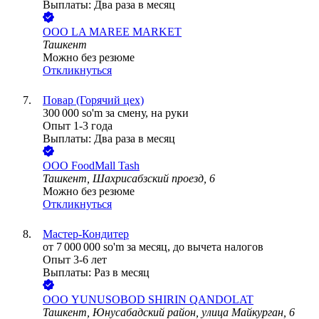
Выплаты: Два раза в месяц
ООО
LA MAREE MARKET
Ташкент
Можно без резюме
Откликнуться
Повар (Горячий цех)
300 000
so'm
за смену,
на руки
Опыт 1-3 года
Выплаты: Два раза в месяц
ООО
FoodMall Tash
Ташкент, Шахрисабзский проезд, 6
Можно без резюме
Откликнуться
Мастер-Кондитер
от
7 000 000
so'm
за месяц,
до вычета налогов
Опыт 3-6 лет
Выплаты: Раз в месяц
ООО
YUNUSOBOD SHIRIN QANDOLAT
Ташкент, Юнусабадский район, улица Майкурган, 6