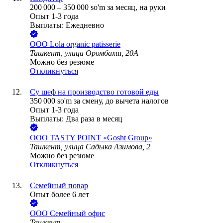
200 000
–
350 000
so'm
за месяц,
на руки
Опыт 1-3 года
Выплаты: Ежедневно
ООО
Lola organic patisserie
Ташкент, улица Оромбахш, 20А
Можно без резюме
Откликнуться
Су шеф на производство готовой еды
350 000
so'm
за смену,
до вычета налогов
Опыт 1-3 года
Выплаты: Два раза в месяц
ООО
TASTY POINT «Gosht Group»
Ташкент, улица Садыка Азимова, 2
Можно без резюме
Откликнуться
Семейный повар
Опыт более 6 лет
ООО
Семейный офис
Ташкент