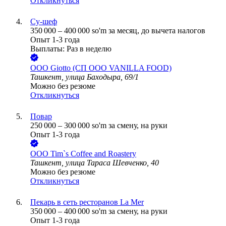
Откликнуться
Су-шеф
350 000
–
400 000
so'm
за месяц,
до вычета налогов
Опыт 1-3 года
Выплаты: Раз в неделю
ООО
Giotto (СП ООО VANILLA FOOD)
Ташкент, улица Баходыра, 69/1
Можно без резюме
Откликнуться
Повар
250 000
–
300 000
so'm
за смену,
на руки
Опыт 1-3 года
ООО
Tim`s Coffee and Roastery
Ташкент, улица Тараса Шевченко, 40
Можно без резюме
Откликнуться
Пекарь в сеть ресторанов La Mer
350 000
–
400 000
so'm
за смену,
на руки
Опыт 1-3 года