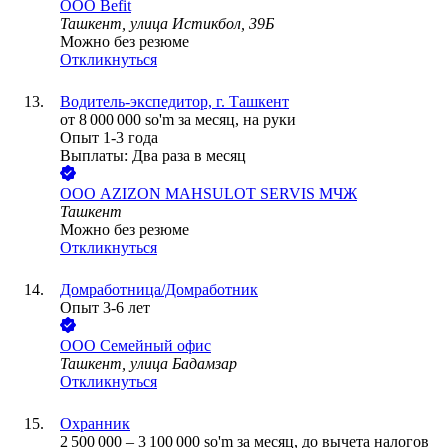
ООО
Befit
Ташкент, улица Истикбол, 39Б
Можно без резюме
Откликнуться
Водитель-экспедитор, г. Ташкент
от
8 000 000
so'm
за месяц,
на руки
Опыт 1-3 года
Выплаты: Два раза в месяц
ООО
AZIZON MAHSULOT SERVIS МЧЖ
Ташкент
Можно без резюме
Откликнуться
Домработница/Домработник
Опыт 3-6 лет
ООО
Семейный офис
Ташкент, улица Бадамзар
Откликнуться
Охранник
2 500 000
–
3 100 000
so'm
за месяц,
до вычета налогов