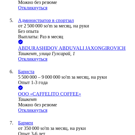
Можно без резюме
Откликнуться
Администратор в спортзал
от
2 500 000
so'm
за месяц,
на руки
Без опыта
Выплаты: Раз в месяц
ABDURASHIDOV ABDUVALI JAXONGIROVICH
Ташкент, улица Гулсарай, 1
Откликнуться
Бариста
5 500 000
–
9 000 000
so'm
за месяц,
на руки
Опыт 1-3 года
ООО
«CAFFELITO COFFEE»
Ташкент
Можно без резюме
Откликнуться
Бармен
от
350 000
so'm
за месяц,
на руки
Опыт 3-6 лет