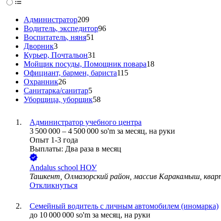
Администратор
209
Водитель, экспедитор
96
Воспитатель, няня
51
Дворник
3
Курьер, Почтальон
31
Мойщик посуды, Помощник повара
18
Официант, бармен, бариста
115
Охранник
26
Санитарка/санитар
5
Уборщица, уборщик
58
Администратор учебного центра
3 500 000
–
4 500 000
so'm
за месяц,
на руки
Опыт 1-3 года
Выплаты: Два раза в месяц
Andalus school НОУ
Ташкент, Олмазорский район, массив Каракамыш, кварт
Откликнуться
Семейный водитель с личным автомобилем (иномарка)
до
10 000 000
so'm
за месяц,
на руки