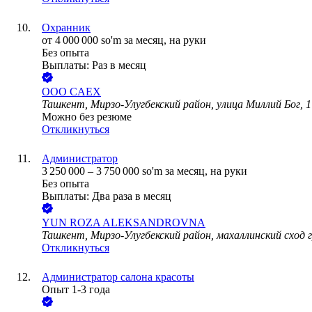
Охранник
от
4 000 000
so'm
за месяц,
на руки
Без опыта
Выплаты: Раз в месяц
ООО
CAEX
Ташкент, Мирзо-Улугбекский район, улица Миллий Бог, 1
Можно без резюме
Откликнуться
Администратор
3 250 000
–
3 750 000
so'm
за месяц,
на руки
Без опыта
Выплаты: Два раза в месяц
YUN ROZA ALEKSANDROVNA
Ташкент, Мирзо-Улугбекский район, махаллинский сход г
Откликнуться
Администратор салона красоты
Опыт 1-3 года