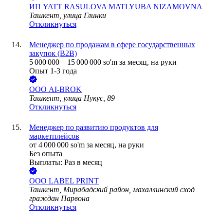
ИП
YATT RASULOVA MATLYUBA NIZAMOVNA
Ташкент, улица Глинки
Откликнуться
Менеджер по продажам в сфере государственных
закупок (B2B)
5 000 000
–
15 000 000
so'm
за месяц,
на руки
Опыт 1-3 года
ООО
AI-BROK
Ташкент, улица Нукус, 89
Откликнуться
Менеджер по развитию продуктов для
маркетплейсов
от
4 000 000
so'm
за месяц,
на руки
Без опыта
Выплаты: Раз в месяц
ООО
LABEL PRINT
Ташкент, Мирабадский район, махаллинский сход
граждан Парвона
Откликнуться