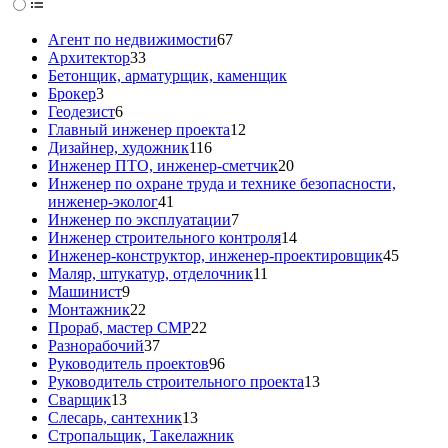
Агент по недвижимости
67
Архитектор
33
Бетонщик, арматурщик, каменщик
Брокер
3
Геодезист
6
Главный инженер проекта
12
Дизайнер, художник
116
Инженер ПТО, инженер-сметчик
20
Инженер по охране труда и технике безопасности,
инженер-эколог
41
Инженер по эксплуатации
7
Инженер строительного контроля
14
Инженер-конструктор, инженер-проектировщик
45
Маляр, штукатур, отделочник
11
Машинист
9
Монтажник
22
Прораб, мастер СМР
22
Разнорабочий
37
Руководитель проектов
96
Руководитель строительного проекта
13
Сварщик
13
Слесарь, сантехник
13
Стропальщик, Такелажник