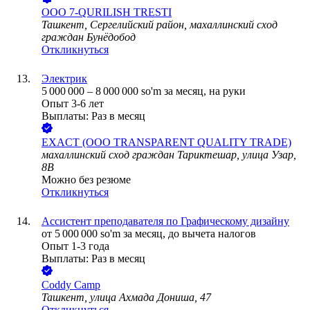
ООО
7-QURILISH TRESTI
Ташкент, Сергелийский район, махаллинский сход
граждан Бунёдобод
Откликнуться
Электрик
5 000 000
–
8 000 000
so'm
за месяц,
на руки
Опыт 3-6 лет
Выплаты: Раз в месяц
EXACT (ООО TRANSPARENT QUALITY TRADE)
махаллинский сход граждан Тариктешар, улица Узар,
8B
Можно без резюме
Откликнуться
Ассистент преподавателя по Графическому дизайну
от
5 000 000
so'm
за месяц,
до вычета налогов
Опыт 1-3 года
Выплаты: Раз в месяц
Coddy Camp
Ташкент, улица Ахмада Дониша, 47
Откликнуться