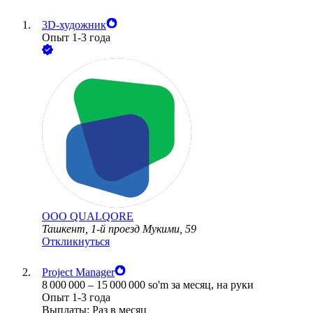
3D-художник
Опыт 1-3 года
ООО
QUALQORE
Ташкент, 1-й проезд Мукими, 59
Откликнуться
Project Manager
8 000 000
–
15 000 000
so'm
за месяц,
на руки
Опыт 1-3 года
Выплаты: Раз в месяц