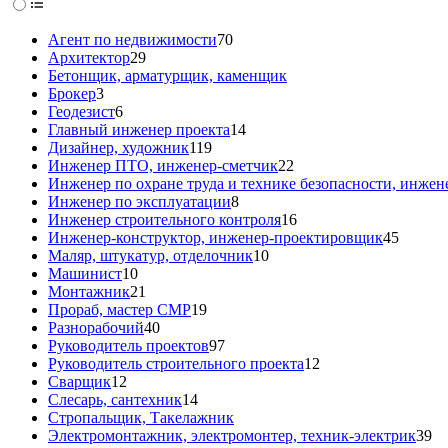
Агент по недвижимости
70
Архитектор
29
Бетонщик, арматурщик, каменщик
Брокер
3
Геодезист
6
Главный инженер проекта
14
Дизайнер, художник
119
Инженер ПТО, инженер-сметчик
22
Инженер по охране труда и технике безопасности, инжен
Инженер по эксплуатации
8
Инженер строительного контроля
16
Инженер-конструктор, инженер-проектировщик
45
Маляр, штукатур, отделочник
10
Машинист
10
Монтажник
21
Прораб, мастер СМР
19
Разнорабочий
40
Руководитель проектов
97
Руководитель строительного проекта
12
Сварщик
12
Слесарь, сантехник
14
Стропальщик, Такелажник
Электромонтажник, электромонтер, техник-электрик
39