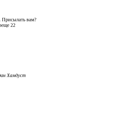
. Присылать вам?
р
еще 22
дан Хамдуст