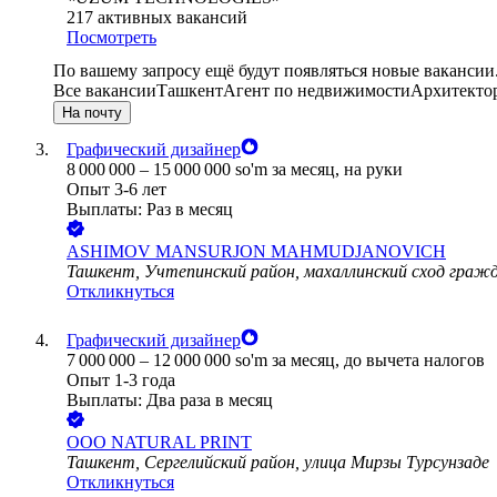
217
активных вакансий
Посмотреть
По вашему запросу ещё будут появляться новые вакансии
Все вакансии
Ташкент
Агент по недвижимости
Архитекто
На почту
Графический дизайнер
8 000 000
–
15 000 000
so'm
за месяц,
на руки
Опыт 3-6 лет
Выплаты: Раз в месяц
ASHIMOV MANSURJON MAHMUDJANOVICH
Ташкент, Учтепинский район, махаллинский сход граж
Откликнуться
Графический дизайнер
7 000 000
–
12 000 000
so'm
за месяц,
до вычета налогов
Опыт 1-3 года
Выплаты: Два раза в месяц
ООО
NATURAL PRINT
Ташкент, Сергелийский район, улица Мирзы Турсунзаде
Откликнуться