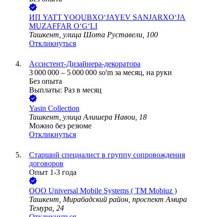
ИП
YATT YOQUBXO‘JAYEV SANJARXO‘JA
MUZAFFAR O‘G‘LI
Ташкент, улица Шота Руставели, 100
Откликнуться
Ассистент-Дизайнера-декоратора
3 000 000
–
5 000 000
so'm
за месяц,
на руки
Без опыта
Выплаты: Раз в месяц
Yasin Collection
Ташкент, улица Алишера Навои, 18
Можно без резюме
Откликнуться
Старший специалист в группу сопровождения
договоров
Опыт 1-3 года
ООО
Universal Mobile Systems ( ТМ Mobiuz )
Ташкент, Мирабадский район, проспект Амира
Темура, 24
Откликнуться