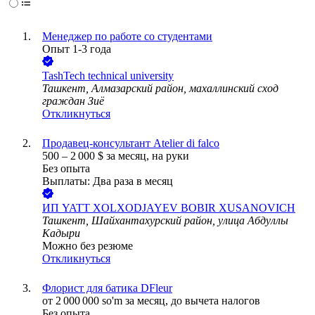
Менеджер по работе со студентами
Опыт 1-3 года
TashTech technical university
Ташкент, Алмазарский район, махаллинский сход
граждан Зиё
Откликнуться
Продавец-консультант Atelier di falco
500
–
2 000
$
за месяц,
на руки
Без опыта
Выплаты: Два раза в месяц
ИП
YATT XOLXODJAYEV BOBIR XUSANOVICH
Ташкент, Шайхантахурский район, улица Абдуллы
Кадыри
Можно без резюме
Откликнуться
Флорист для батика DFleur
от
2 000 000
so'm
за месяц,
до вычета налогов
Без опыта