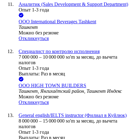
Аналитик (Sales Development & Support Department)
Опыт 1-3 года
ООО
International Beverages Tashkent
Ташкент
Можно без резюме
Откликнуться
Специалист по контролю исполнения
7 000 000
–
10 000 000
so'm
за месяц,
до вычета
налогов
Опыт 1-3 года
Выплаты: Раз в месяц
ООО
HIGH TOWN BUILDERS
Ташкент, Янгихаётский район, Ташкент Индекс
Можно без резюме
Откликнуться
General english/IELTS instructor (Филиал в Куйлюк)
8 000 000
–
15 000 000
so'm
за месяц,
до вычета
налогов
Опыт 1-3 года
Выплаты: Раз в месяц