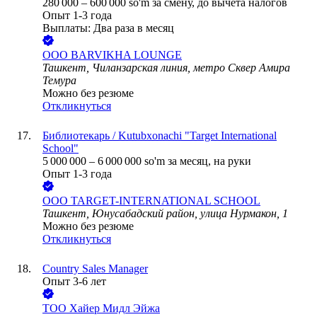
280 000
–
600 000
so'm
за смену,
до вычета налогов
Опыт 1-3 года
Выплаты: Два раза в месяц
ООО
BARVIKHA LOUNGE
Ташкент, Чиланзарская линия, метро Сквер Амира
Темура
Можно без резюме
Откликнуться
Библиотекарь / Kutubxonachi "Target International
School"
5 000 000
–
6 000 000
so'm
за месяц,
на руки
Опыт 1-3 года
ООО
TARGET-INTERNATIONAL SCHOOL
Ташкент, Юнусабадский район, улица Нурмакон, 1
Можно без резюме
Откликнуться
Country Sales Manager
Опыт 3-6 лет
ТОО
Хайер Мидл Эйжа