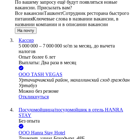
По вашему запросу ещё будут появляться новые
вакансии. Присылать вам?
Все вакансии
Ташкент
Сотрудник ресторана быстрого
питания
Ключевые слова в названии вакансии, в
названии компании и в описании вакансии
На почту
Кассир
5 000 000
–
7 000 000
so'm
за месяц,
до вычета
налогов
Опыт более 6 лет
Выплаты: Два раза в месяц
ООО
TASH VEGAS
Уртачирчикский район, махаллинский сход граждан
Уртабуз
Можно без резюме
Откликнуться
Посудомойщица/посудомойщик в отель HANRA
STAY
Без опыта
ООО
Hanra Stay Hotel
Ташкент, улица Баходыра, 48Б