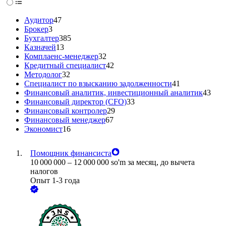
Аудитор
47
Брокер
3
Бухгалтер
385
Казначей
13
Комплаенс-менеджер
32
Кредитный специалист
42
Методолог
32
Специалист по взысканию задолженности
41
Финансовый аналитик, инвестиционный аналитик
43
Финансовый директор (CFO)
33
Финансовый контролер
29
Финансовый менеджер
67
Экономист
16
Помощник финансиста
10 000 000
–
12 000 000
so'm
за месяц,
до вычета
налогов
Опыт 1-3 года