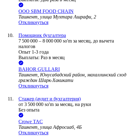
ООО
SBM FOOD CHAIN
Ташкент, улица Мухтара Ашрафи, 2
Откликнуться
Помощник бухгалтера
7 500 000
–
8 000 000
so'm
за месяц,
до вычета
налогов
Опыт 1-3 года
Выплаты: Раз в месяц
BAHOR GULLARI
Ташкент, Юнусабадский район, махаллинский сход
граждан Шарк-Хакикати
Откликнуться
Стажер (аудит и бухгалтерия)
от
3 500 000
so'm
за месяц,
на руки
Без опыта
Crowe TAC
Ташкент, улица Афросиаб, 4Б
Откликнуться