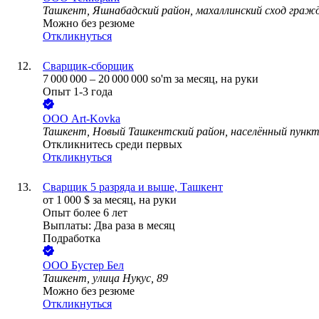
Ташкент, Яшнабадский район, махаллинский сход граж
Можно без резюме
Откликнуться
Сварщик-сборщик
7 000 000
–
20 000 000
so'm
за месяц,
на руки
Опыт 1-3 года
ООО
Art-Kovka
Ташкент, Новый Ташкентский район, населённый пунк
Откликнитесь среди первых
Откликнуться
Сварщик 5 разряда и выше, Ташкент
от
1 000
$
за месяц,
на руки
Опыт более 6 лет
Выплаты: Два раза в месяц
Подработка
ООО
Бустер Бел
Ташкент, улица Нукус, 89
Можно без резюме
Откликнуться