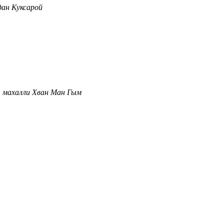
дан Куксарой
т махалли Хван Ман Гым