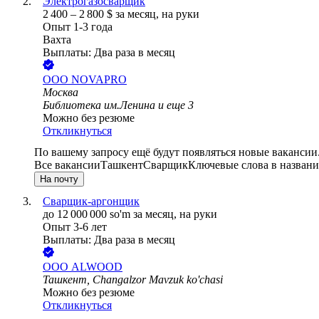
Электрогазосварщик
2 400
–
2 800
$
за месяц,
на руки
Опыт 1-3 года
Вахта
Выплаты: Два раза в месяц
ООО
NOVAPRO
Москва
Библиотека им.Ленина
и еще
3
Можно без резюме
Откликнуться
По вашему запросу ещё будут появляться новые вакансии
Все вакансии
Ташкент
Сварщик
Ключевые слова в названи
На почту
Сварщик-аргонщик
до
12 000 000
so'm
за месяц,
на руки
Опыт 3-6 лет
Выплаты: Два раза в месяц
ООО
ALWOOD
Ташкент, Changalzor Mavzuk ko'chasi
Можно без резюме
Откликнуться