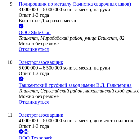
Полировщик по металлу (Зачистка сварочных швов)
3 000 000
–
6 000 000
so'm
за месяц,
на руки
Опыт 1-3 года
Выплаты: Два раза в месяц
ООО
Slide Con
Ташкент, Мирабадский район, улица Бешкент, 82
Можно без резюме
Откликнуться
Электрогазосварщик
5 000 000
–
6 500 000
so'm
за месяц,
на руки
Опыт 1-3 года
Ташкентский трубный завод имени В.Л. Гальперина
Ташкент, Сергелийский район, махаллинский сход гражд
Можно без резюме
Откликнуться
Электрогазосварщик
4 000 000
–
6 000 000
so'm
за месяц,
до вычета налогов
Опыт 1-3 года
ООО
Texnopark