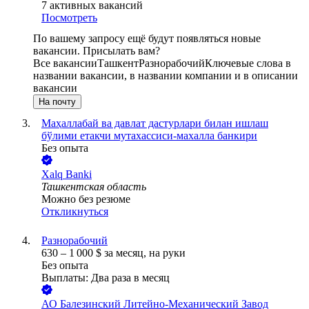
7
активных вакансий
Посмотреть
По вашему запросу ещё будут появляться новые
вакансии. Присылать вам?
Все вакансии
Ташкент
Разнорабочий
Ключевые слова в
названии вакансии, в названии компании и в описании
вакансии
На почту
Маҳаллабай ва давлат дастурлари билан ишлаш
бўлими етакчи мутахассиси-махалла банкири
Без опыта
Xalq Banki
Ташкентская область
Можно без резюме
Откликнуться
Разнорабочий
630
–
1 000
$
за месяц,
на руки
Без опыта
Выплаты: Два раза в месяц
АО
Балезинский Литейно-Механический Завод