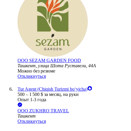
ООО
SEZAM GARDEN FOOD
Ташкент, улица Шота Руставели, 44А
Можно без резюме
Откликнуться
Tur Agent (Chiqish Turizmi bo‘yicha)
500
–
1 500
$
за месяц,
на руки
Опыт 1-3 года
ООО
ZUKHRO TRAVEL
Ташкент
Откликнуться