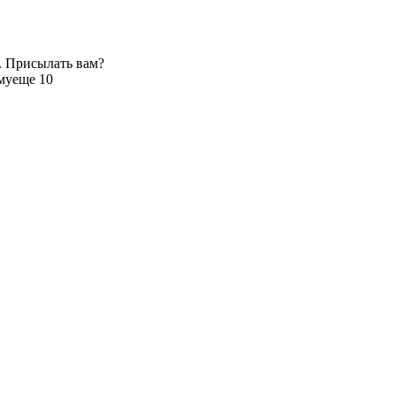
. Присылать вам?
му
еще 10