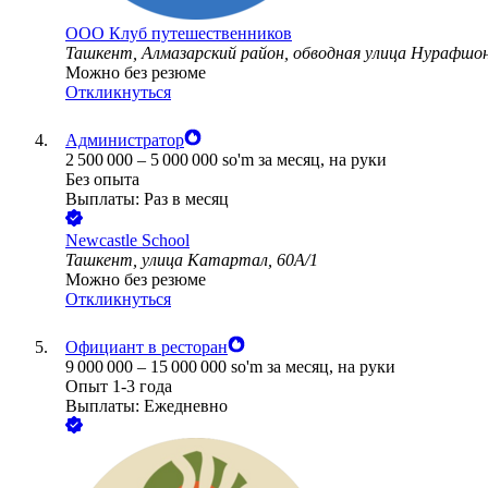
ООО
Клуб путешественников
Ташкент, Алмазарский район, обводная улица Нурафшо
Можно без резюме
Откликнуться
Администратор
2 500 000
–
5 000 000
so'm
за месяц,
на руки
Без опыта
Выплаты: Раз в месяц
Newcastle School
Ташкент, улица Катартал, 60А/1
Можно без резюме
Откликнуться
Официант в ресторан
9 000 000
–
15 000 000
so'm
за месяц,
на руки
Опыт 1-3 года
Выплаты: Ежедневно