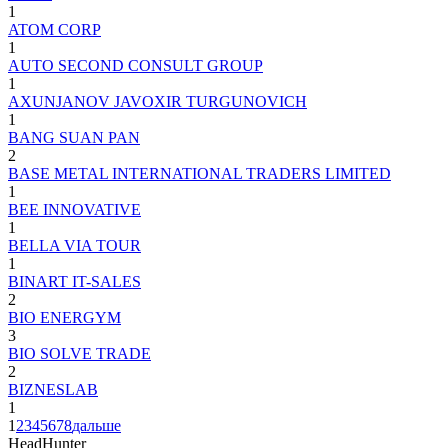
1
ATOM CORP
1
AUTO SECOND CONSULT GROUP
1
AXUNJANOV JAVOXIR TURGUNOVICH
1
BANG SUAN PAN
2
BASE METAL INTERNATIONAL TRADERS LIMITED
1
BEE INNOVATIVE
1
BELLA VIA TOUR
1
BINART IT-SALES
2
BIO ENERGYM
3
BIO SOLVE TRADE
2
BIZNESLAB
1
1
2
3
4
5
6
7
8
дальше
HeadHunter