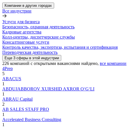
Компании в других городах
Все индустрии
Услуги для бизнеса
Безопасность, охранная деятельность
Кадровые агентства
Колл-центры, диспетчерские службы
Консалтинговые услуги
Контроль качества, экспертиза, испытания и сертификация
Переводческая деятельность
Еще
3
сферы
в этой индустрии
226
компаний с открытыми вакансиями
найдено,
все компании
4Prep
5
ABACUS
1
ABDUJABBOROV XURSHID AXROR O‘G‘LI
1
ABRAU Capital
2
AB SALES STAFF PRO
1
Accelerated Business Consulting
1