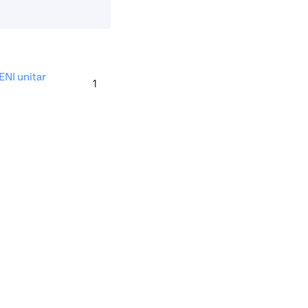
I unitar
1