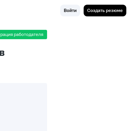
к
Ташкент
RU
Войти
Создать резюме
трация работодателя
в