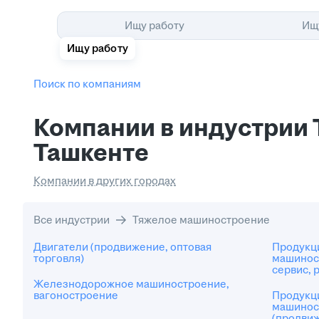
Ищу работу
Ищ
Ищу работу
Поиск по компаниям
Компании в индустрии
Ташкенте
Компании в других городах
Все индустрии
Тяжелое машиностроение
Двигатели (продвижение, оптовая
Продукц
торговля)
машиност
сервис, 
Железнодорожное машиностроение,
вагоностроение
Продукц
машинос
(продвиж