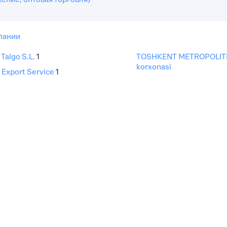
пании
Talgo S.L.
1
TOSHKENT METROPOLITEN
korxonasi
Export Service
1