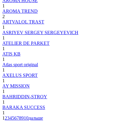
AROMA HOUSE
1
AROMA TREND
2
ARTVALOL TRAST
1
ASRIYEV SERGEY SERGEYEVICH
1
ATELIER DE PARKET
1
ATIS KB
1
Atlas sport original
1
AXELUS SPORT
1
AY MISSION
1
BAHRIDDIN-STROY
1
BARAKA SUCCESS
1
1
2
3
4
5
6
7
8
9
10
дальше