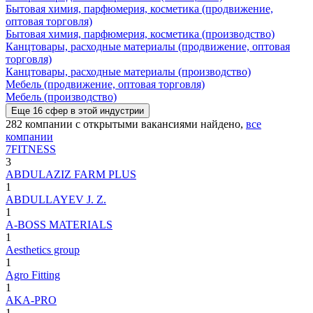
Бытовая химия, парфюмерия, косметика (продвижение,
оптовая торговля)
Бытовая химия, парфюмерия, косметика (производство)
Канцтовары, расходные материалы (продвижение, оптовая
торговля)
Канцтовары, расходные материалы (производство)
Мебель (продвижение, оптовая торговля)
Мебель (производство)
Еще
16
сфер
в этой индустрии
282
компании с открытыми вакансиями
найдено,
все
компании
7FITNESS
3
ABDULAZIZ FARM PLUS
1
ABDULLAYEV J. Z.
1
A-BOSS MATERIALS
1
Aesthetics group
1
Agro Fitting
1
AKA-PRO
1