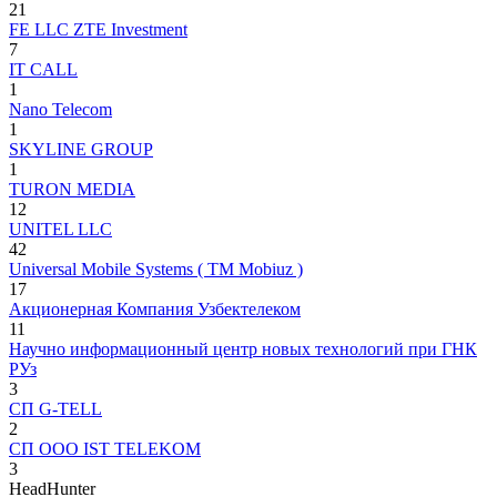
21
FE LLC ZTE Investment
7
IT CALL
1
Nano Telecom
1
SKYLINE GROUP
1
TURON MEDIA
12
UNITEL LLC
42
Universal Mobile Systems ( ТМ Mobiuz )
17
Акционерная Компания Узбектелеком
11
Научно информационный центр новых технологий при ГНК
РУз
3
СП G-TELL
2
СП ООО IST TELEKOM
3
HeadHunter