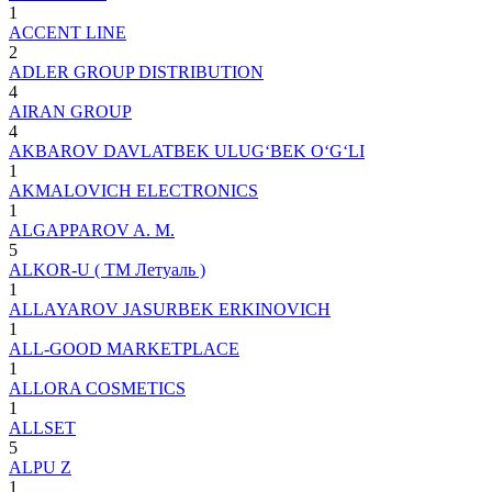
1
ACCENT LINE
2
ADLER GROUP DISTRIBUTION
4
AIRAN GROUP
4
AKBAROV DAVLATBEK ULUG‘BEK O‘G‘LI
1
AKMALOVICH ELECTRONICS
1
ALGAPPAROV A. M.
5
ALKOR-U ( ТМ Летуаль )
1
ALLAYAROV JASURBEK ERKINOVICH
1
ALL-GOOD MARKETPLACE
1
ALLORA COSMETICS
1
ALLSET
5
ALPU Z
1