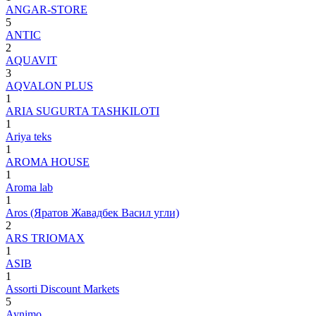
ANGAR-STORE
5
ANTIC
2
AQUAVIT
3
AQVALON PLUS
1
ARIA SUGURTA TASHKILOTI
1
Ariya teks
1
AROMA HOUSE
1
Aroma lab
1
Aros (Яратов Жавадбек Васил угли)
2
ARS TRIOMAX
1
ASIB
1
Assorti Discount Markets
5
Aynimo