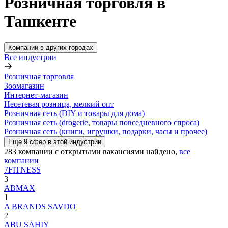
Розничная торговля в
Ташкенте
Компании в других городах
Все индустрии
Розничная торговля
Зоомагазин
Интернет-магазин
Несетевая розница, мелкий опт
Розничная сеть (DIY и товары для дома)
Розничная сеть (drogerie, товары повседневного спроса)
Розничная сеть (книги, игрушки, подарки, часы и прочее)
Еще
9
сфер
в этой индустрии
283
компании с открытыми вакансиями
найдено,
все
компании
7FITNESS
3
ABMAX
1
A BRANDS SAVDO
2
ABU SAHIY