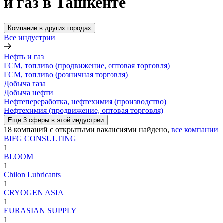
и газ в Ташкенте
Компании в других городах
Все индустрии
Нефть и газ
ГСМ, топливо (продвижение, оптовая торговля)
ГСМ, топливо (розничная торговля)
Добыча газа
Добыча нефти
Нефтепереработка, нефтехимия (производство)
Нефтехимия (продвижение, оптовая торговля)
Еще
3
сферы
в этой индустрии
18
компаний с открытыми вакансиями
найдено,
все компании
BIFG CONSULTING
1
BLOOM
1
Chilon Lubricants
1
CRYOGEN ASIA
1
EURASIAN SUPPLY
1