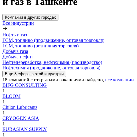
и газ в Ташкенте
Компании в других городах
Все индустрии
Нефть и газ
ГСМ, топливо (продвижение, оптовая торговля)
ГСМ, топливо (розничная торговля)
Добыча газа
Добыча нефти
Нефтепереработка, нефтехимия (производство)
Нефтехимия (продвижение, оптовая торговля)
Еще
3
сферы
в этой индустрии
18
компаний с открытыми вакансиями
найдено,
все компании
BIFG CONSULTING
1
BLOOM
1
Chilon Lubricants
1
CRYOGEN ASIA
1
EURASIAN SUPPLY
1