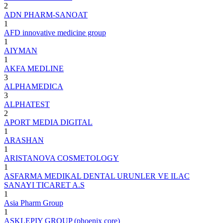
2
ADN PHARM-SANOAT
1
AFD innovative medicine group
1
AIYMAN
1
AKFA MEDLINE
3
ALPHAMEDICA
3
ALPHATEST
2
APORT MEDIA DIGITAL
1
ARASHAN
1
ARISTANOVA COSMETOLOGY
1
ASFARMA MEDIKAL DENTAL URUNLER VE ILAC
SANAYI TICARET A.S
1
Asia Pharm Group
1
ASKLEPIY GROUP (phoenix core)