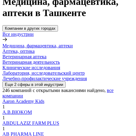
Медицина, фармацевтика,
аптеки в Ташкенте
Компании в других городах
Все индустрии
Медицина, фармацевтика, аптеки
Аптека, оптика
Ветеринарная аптека
Ветеринарная деятельность
Клинические исследования
Лаборатория, исследовательский центр
Лечебно-профилактические учреждения
Еще
2
сферы
в этой индустрии
246
компаний с открытыми вакансиями
найдено,
все
компании
Aaron Academy Kids
1
A.B.BIOKOM
1
ABDULAZIZ FARM PLUS
1
AB PHARMA LINE