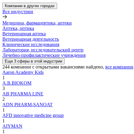
Компании в других городах
Все индустрии
Медицина, фармацевтика, аптеки
Аптека, оптика
Ветеринарная аптека
Ветеринарная деятельность
Клинические исследования
Лаборатория, исследовательский центр
Лечебно-профилактические учреждения
Еще
3
сферы
в этой индустрии
244
компании с открытыми вакансиями
найдено,
все компании
Aaron Academy Kids
1
A.B.BIOKOM
3
AB PHARMA LINE
2
ADN PHARM-SANOAT
1
AFD innovative medicine group
1
AIYMAN
1