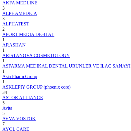
AKFA MEDLINE
3
ALPHAMEDICA
3
ALPHATEST
2
APORT MEDIA DIGITAL
1
ARASHAN
1
ARISTANOVA COSMETOLOGY
1
ASFARMA MEDIKAL DENTAL URUNLER VE ILAC SANAYI 
1
Asia Pharm Group
1
ASKLEPIY GROUP (phoenix core)
34
ASTOR ALLIANCE
5
Avita
5
AVVA VOSTOK
7
AYOL CARE