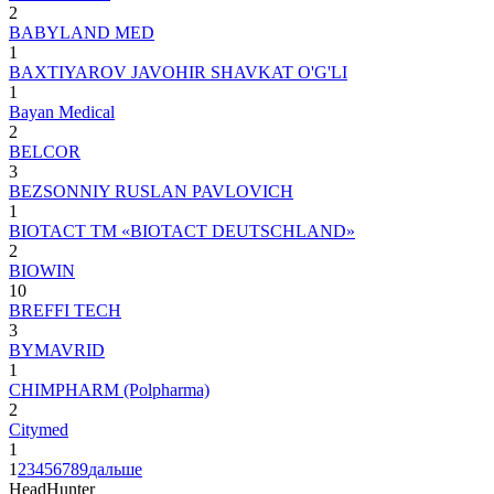
2
BABYLAND MED
1
BAXTIYAROV JAVOHIR SHAVKAT O'G'LI
1
Bayan Medical
2
BELCOR
3
BEZSONNIY RUSLAN PAVLOVICH
1
BIOTACT TM «BIOTACT DEUTSCHLAND»
2
BIOWIN
10
BREFFI TECH
3
BYMAVRID
1
CHIMPHARM (Polpharma)
2
Citymed
1
1
2
3
4
5
6
7
8
9
дальше
HeadHunter