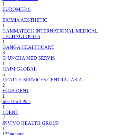
1
EUROMED S
2
EXIMIA AESTHETIC
1
GAMMATECH INTERNATIONAL MEDICAL
TECHNOLOGIES
1
GANGA HEALTHCARE
3
G‘UNCHA MED SERVIS
1
HAIM GLOBAL
6
HEALTH SERVICES CENTRAL ASIA
2
HIGH DENT
1
Ideal Prof Plus
1
I DENT
2
INVIVO HEALTH GROUP
1
1
2
3
дальше