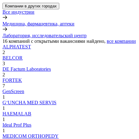
Компании в других городах
Все индустрии
Медицина, фармацевтика, аптеки
Лаборатория, исследовательский центр
16
компаний с открытыми вакансиями
найдено,
все компании
ALPHATEST
2
BELCOR
3
DE Factum Laboratories
2
FORTEK
7
GenScreen
1
G‘UNCHA MED SERVIS
1
HAEMALAB
1
Ideal Prof Plus
1
MEDICOM ORTHOPEDY