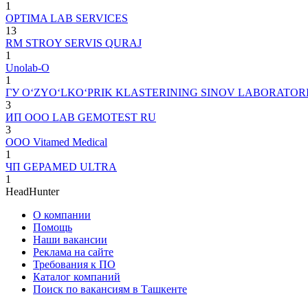
1
OPTIMA LAB SERVICES
13
RM STROY SERVIS QURAJ
1
Unolab-O
1
ГУ O‘ZYO‘LKO‘PRIK KLASTERINING SINOV LABORATORIY
3
ИП ООО LAB GEMOTEST RU
3
ООО Vitamed Medical
1
ЧП GEPAMED ULTRA
1
HeadHunter
О компании
Помощь
Наши вакансии
Реклама на сайте
Требования к ПО
Каталог компаний
Поиск по вакансиям в Ташкенте