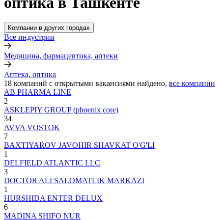
оптика в Ташкенте
Компании в других городах
Все индустрии
Медицина, фармацевтика, аптеки
Аптека, оптика
18
компаний с открытыми вакансиями
найдено,
все компании
AB PHARMA LINE
2
ASKLEPIY GROUP (phoenix core)
34
AVVA VOSTOK
7
BAXTIYAROV JAVOHIR SHAVKAT O'G'LI
1
DELFIELD ATLANTIC LLC
3
DOCTOR ALI SALOMATLIK MARKAZI
1
HURSHIDA ENTER DELUX
6
MADINA SHIFO NUR