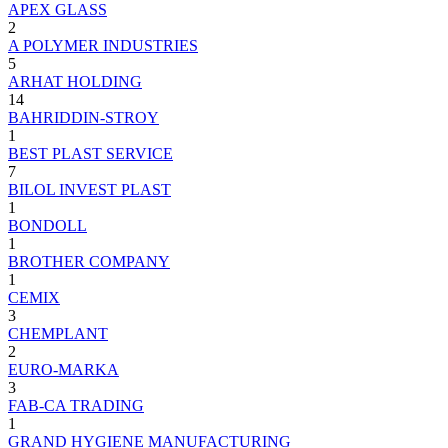
APEX GLASS
2
A POLYMER INDUSTRIES
5
ARHAT HOLDING
14
BAHRIDDIN-STROY
1
BEST PLAST SERVICE
7
BILOL INVEST PLAST
1
BONDOLL
1
BROTHER COMPANY
1
CEMIX
3
CHEMPLANT
2
EURO-MARKA
3
FAB-CA TRADING
1
GRAND HYGIENE MANUFACTURING