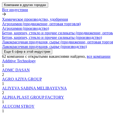
Компании в других городах
Все индустрии
Химическое производство, удобрения
Агрохимия (продвижение, оптовая торговля)
Агрохимия (производство)
Бетон, кирпич, стекло и прочие силикаты (продвижение, оптов
Бетон, кирпич, стекло и прочие силикаты (производство)
Лакокрасочная продукция, сырье (продвижение, оптовая торгов
Лакокрасочная продукция, сырье (производство)
Еще
6
сфер
в этой индустрии
62
компании с открытыми вакансиями
найдено,
все компании
Additive Technology
1
ADMC DASAN
2
AGRO AZIYA GROUP
1
ALIYEVA SABINA MELIBAYEVNA
2
ALPHA PLAST GROUP FACTORY
1
ALUCOM STROY
1