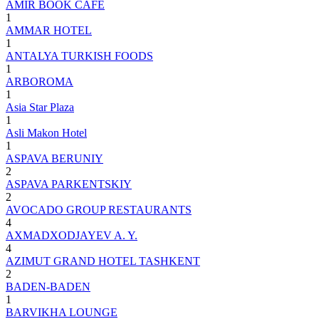
AMIR BOOK CAFE
1
AMMAR HOTEL
1
ANTALYA TURKISH FOODS
1
ARBOROMA
1
Asia Star Plaza
1
Asli Makon Hotel
1
ASPAVA BERUNIY
2
ASPAVA PARKENTSKIY
2
AVOCADO GROUP RESTAURANTS
4
AXMADXODJAYEV A. Y.
4
AZIMUT GRAND HOTEL TASHKENT
2
BADEN-BADEN
1
BARVIKHA LOUNGE