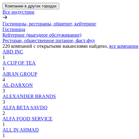
Компании в других городах
Все индустрии
Гостиницы, рестораны, общепит, кейтеринг
Гостиница
Кейтеринг (выездное обслуживание)
Ресторан, общественное питание, фаст-фуд
220
компаний с открытыми вакансиями
найдено,
все компании
ABD INC
1
A CUP OF TEA
1
AIRAN GROUP
4
AL-DARXON
3
ALEXANDER BRANDS
3
ALFA BETA SAVDO
2
ALFA FOOD SERVICE
1
ALL IN AHMAD
1