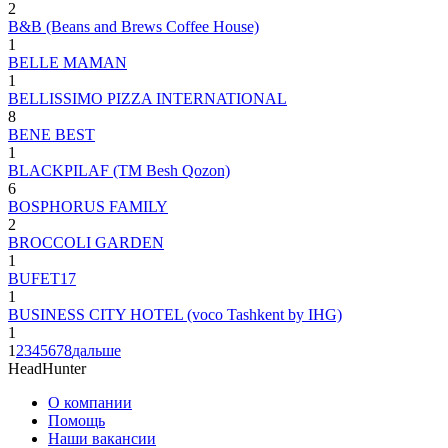
2
B&B (Beans and Brews Coffee House)
1
BELLE MAMAN
1
BELLISSIMO PIZZA INTERNATIONAL
8
BENE BEST
1
BLACKPILAF (ТМ Besh Qozon)
6
BOSPHORUS FAMILY
2
BROCCOLI GARDEN
1
BUFET17
1
BUSINESS CITY HOTEL (voco Tashkent by IHG)
1
1
2
3
4
5
6
7
8
дальше
HeadHunter
О компании
Помощь
Наши вакансии