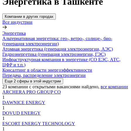
Энергетика в Ташкенте
Компании в других городах
Все индустрии
Энергетика
Альтернативная энергетика: гео-, ветро-, солнце-, био-
(генерация электроэнергии)
Атомная энергетика (генерация электроэнергии, АЭС)
Гидроэнергетика (генерация электроэнергии, ГЭС)
Инфраструктурная компания в энергетике (СО ЕЭС, АТС,
ЦФР и т.п.)
Консалтинг в области энергоэффективности
Передача, распределение электроэнергии
Еще
2
сферы
в этой индустрии
23
компании с открытыми вакансиями
найдено,
все компании
ARCHERA PRO GROUP CO
1
DAWNICE ENERGY
1
DOVUD ENERGY
1
ESCORT ENERGY TECHNOLOGY
1