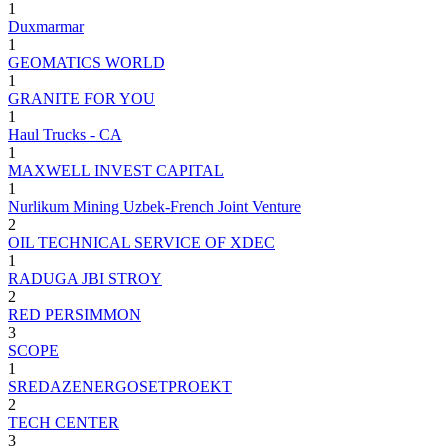
1
Duxmarmar
1
GEOMATICS WORLD
1
GRANITE FOR YOU
1
Haul Trucks - CA
1
MAXWELL INVEST CAPITAL
1
Nurlikum Mining Uzbek-French Joint Venture
2
OIL TECHNICAL SERVICE OF XDEC
1
RADUGA JBI STROY
2
RED PERSIMMON
3
SCOPE
1
SREDAZENERGOSETPROEKT
2
TECH CENTER
3