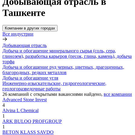
Добывающая отрасль в
Ташкенте
Компании в других городах
Все индустрии
Добывающая отрасль
Добыча и обогащение минерального сырья (соль, сера,
глинозем), разработка карьеров (песок, глина, камень), добыча
торфа
Добыча и обогащение руд черных, цветных, драгоценных,
благородных, редких металлов
Добыча и обогащение угля
Инженерно-изыскательские, гидрогеологические,
геологоразведочные работы
26
компаний с открытыми вакансиями
найдено,
все компании
Advanced Stone Invest
4
Alvina L Chemical
1
ARK BULOQ PROFGROUP
1
BETON KLASS SAVDO