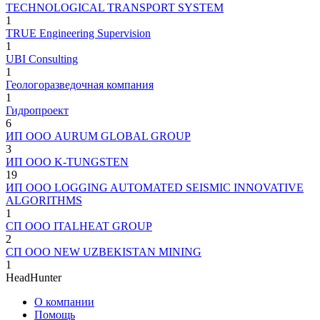
TECHNOLOGICAL TRANSPORT SYSTEM
1
TRUE Engineering Supervision
1
UBI Consulting
1
Геологоразведочная компания
1
Гидропроект
6
ИП ООО AURUM GLOBAL GROUP
3
ИП ООО K-TUNGSTEN
19
ИП ООО LOGGING AUTOMATED SEISMIC INNOVATIVE
ALGORITHMS
1
СП ООО ITALHEAT GROUP
2
СП ООО NEW UZBEKISTAN MINING
1
HeadHunter
О компании
Помощь