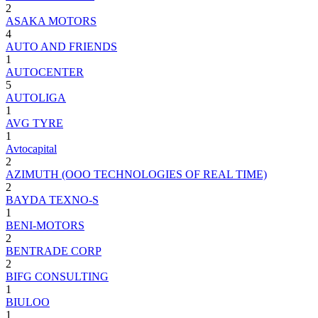
2
ASAKA MOTORS
4
AUTO AND FRIENDS
1
AUTOCENTER
5
AUTOLIGA
1
AVG TYRE
1
Avtocapital
2
AZIMUTH (ООО TECHNOLOGIES OF REAL TIME)
2
BAYDA TEXNO-S
1
BENI-MOTORS
2
BENTRADE CORP
2
BIFG CONSULTING
1
BIULOO
1