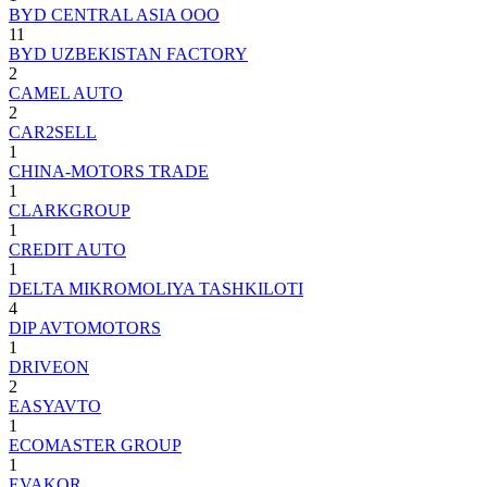
BYD CENTRAL ASIA OOO
11
BYD UZBEKISTAN FACTORY
2
CAMEL AUTO
2
CAR2SELL
1
CHINA-MOTORS TRADE
1
CLARKGROUP
1
CREDIT AUTO
1
DELTA MIKROMOLIYA TASHKILOTI
4
DIP AVTOMOTORS
1
DRIVEON
2
EASYAVTO
1
ECOMASTER GROUP
1
EVAKOR