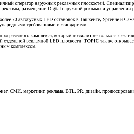
чный оператор наружных рекламных плоскостей. Специализиру
e) рекламы, размещении Digital наружной рекламы и управлении
ы более 70 автобусных LED остановок в Ташкенте, Ургенче и С
дународными требованиями и стандартами.
о программного комплекса, который позволит не только эффект
й отдельной рекламной LED плоскости.
TOPIC
так же открывае
мным комплексом.
нет, СМИ, маркетинг, реклама, BTL, PR, дизайн, продюсирован