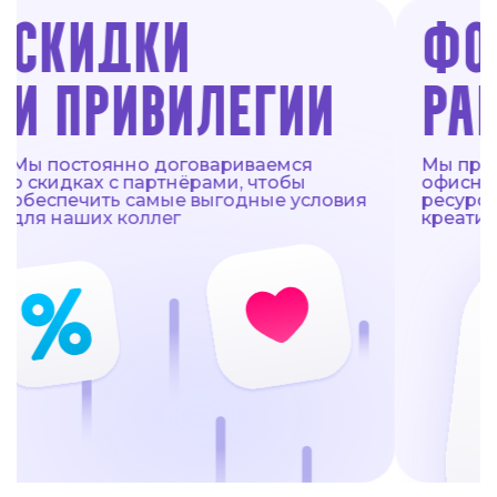
СКИДКИ
ФОР
И ПРИВИЛЕГИИ
РАБ
Мы постоянно договариваемся
Мы предл
о скидках с партнёрами, чтобы
офисный 
обеспечить самые выгодные условия
ресурсы,
для наших коллег
креативн