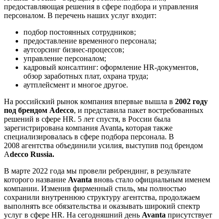
предоставляющая решения в сфере подбора и управления
персоналом. В перечень наших услуг входит:
подбор постоянных сотрудников;
предоставление временного персонала;
аутсорсинг бизнес-процессов;
управление персоналом;
кадровый консалтинг: оформление HR-документов,
обзор заработных плат, охрана труда;
аутплейсмент и многое другое.
На российский рынок компания впервые вышла в
2002 году
под брендом
Adecco
, и представила пакет востребованных
решений в сфере HR. 5 лет спустя, в России была
зарегистрирована компания Avanta
,
которая также
специализировалась в сфере подбора персонала. В
2008 агентства объединили усилия, выступив под брендом
A
decco Russia.
В марте 2022 года мы провели ребрендинг, в результате
которого название
Avanta
вновь стало официальным именем
компании. Изменив фирменный стиль, мы полностью
сохранили внутреннюю структуру агентства, продолжаем
выполнять все обязательства и оказывать широкий спектр
услуг в сфере HR. На сегодняшний день
Avanta
присутствует