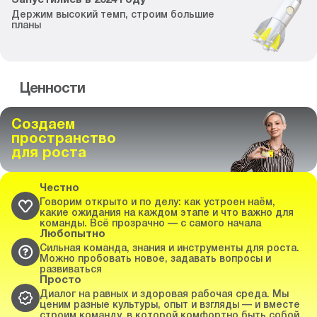
Запустились
в
2024
году
Держим высокий темп,
строим большие
планы
Ценности
Создаем
пространство
для роста
Честно
Говорим открыто и по делу: как устроен наём,
какие ожидания на каждом этапе и что важно для
команды. Всё прозрачно — с самого начала
Любопытно
Сильная команда, знания и инструменты для роста.
Можно пробовать новое, задавать вопросы и
развиваться
Просто
Диалог на равных и здоровая рабочая среда. Мы
ценим разные культуры, опыт и взгляды — и вместе
строим команду, в которой комфортно быть собой