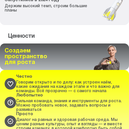
Запустились
в
2024
году
Держим высокий темп,
строим большие
планы
Ценности
Создаем
пространство
для роста
Честно
Говорим открыто и по делу: как устроен наём,
какие ожидания на каждом этапе и что важно для
команды. Всё прозрачно — с самого начала
Любопытно
Сильная команда, знания и инструменты для роста.
Можно пробовать новое, задавать вопросы и
развиваться
Просто
Диалог на равных и здоровая рабочая среда. Мы
ценим разные культуры, опыт и взгляды — и вместе
строим команду, в которой комфортно быть собой