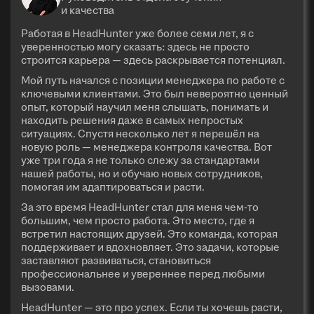
и качества
Работая в HeadHunter уже более семи лет, я с
уверенностью могу сказать: здесь не просто
строится карьера — здесь раскрывается потенциал.
Мой путь начался с позиции менеджера по работе с
ключевыми клиентами. Это был невероятно ценный
опыт, который научил меня слышать, понимать и
находить решения даже в самых непростых
ситуациях. Спустя несколько лет я перешёл на
новую роль — менеджера контроля качества. Вот
уже три года я не только слежу за стандартами
нашей работы, но и обучаю новых сотрудников,
помогая им адаптироваться и расти.
За это время HeadHunter стал для меня чем-то
большим, чем просто работа. Это место, где я
встретил настоящих друзей. Это команда, которая
поддерживает и вдохновляет. Это задачи, которые
заставляют развиваться, становиться
профессиональнее и увереннее перед любыми
вызовами.
HeadHunter — это про успех. Если ты хочешь расти,