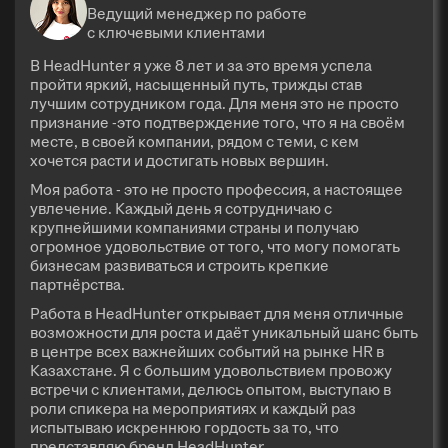
Ведущий менеджер по работе
с ключевыми клиентами
В HeadHunter я уже 8 лет и за это время успела
пройти яркий, насыщенный путь, трижды став
лучшим сотрудником года. Для меня это не просто
признание -это подтверждение того, что я на своём
месте, в своей компании, рядом с теми, с кем
хочется расти и достигать новых вершин.
Моя работа - это не просто профессия, а настоящее
увлечение. Каждый день я сотрудничаю с
крупнейшими компаниями страны и получаю
огромное удовольствие от того, что могу помогать
бизнесам развиваться и строить крепкие
партнёрства.
Работа в HeadHunter открывает для меня отличные
возможности для роста и даёт уникальный шанс быть
в центре всех важнейших событий на рынке HR в
Казахстане. Я с большим удовольствием провожу
встречи с клиентами, делюсь опытом, выступаю в
роли спикера на мероприятиях и каждый раз
испытываю искреннюю гордость за то, что
представляю бренд HeadHunter.