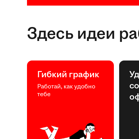
Здесь идеи р
Гибкий график
У
с
Работай, как удобно
тебе
о