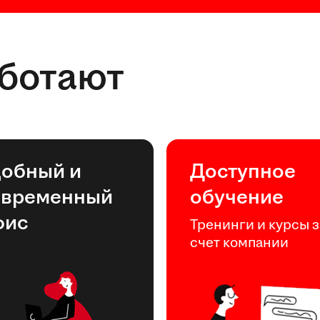
аботают
добный и
Доступное
овременный
обучение
фис
Тренинги и курсы з
счет компании