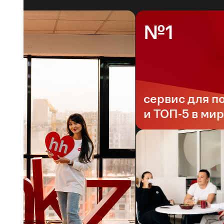
№1
сервис для поис
и ТОП-5 в мире*