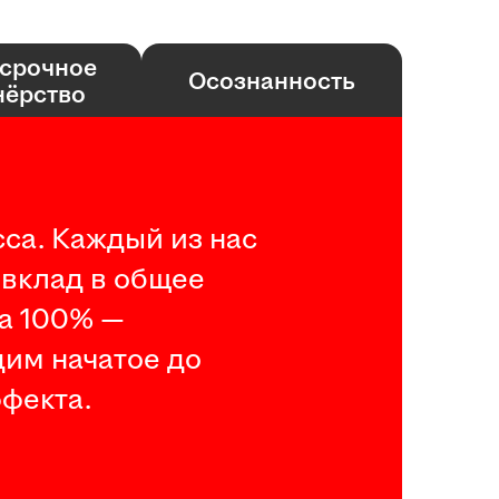
срочное
Осознанность
нёрство
са. Каждый из нас
 вклад в общее
на 100% —
дим начатое до
фекта.