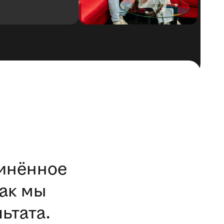
отк
динённое
ак мы
ьтата.