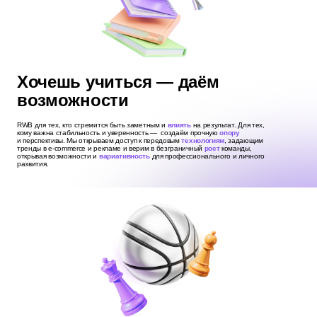
Хочешь учиться — даём
возможности
RWB для тех, кто стремится быть заметным и
влиять
на результат. Для тех,
кому важна стабильность и уверенность — создаём прочную
опору
и перспективы. Мы открываем доступ к передовым
технологиям
, задающим
тренды в e-commerce и рекламе и верим в безграничный
рост
команды,
открывая возможности и
вариативность
для профессионального и личного
развития.