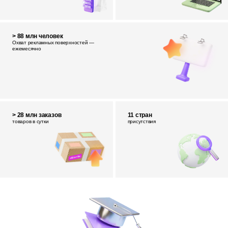
> 88 млн человек
Охват рекламных поверхностей —
ежемесячно
> 28 млн заказов
11 стран
товаров в сутки
присутствия