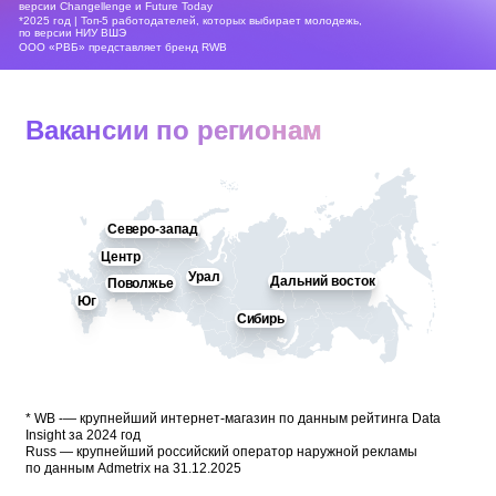
версии Changellenge и Future Today
*2025 год | Топ-5 работодателей, которых выбирает молодежь,
по версии НИУ ВШЭ
ООО «РВБ» представляет бренд RWB
Вакансии по регионам
Северо-запад
Центр
Урал
Дальний восток
Поволжье
Юг
Сибирь
* WB -— крупнейший интернет-магазин по данным рейтинга Data
Insight за 2024 год
Russ — крупнейший российский оператор наружной рекламы
по данным Admetrix на 31.12.2025