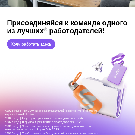
Присоединяйся к команде
одного
*
из лучших
работодателей!
Хочу работать здесь
*2025 год | Топ-3 лучших работодателей в сегменте e-comm по
версии Head Hunter
*2025 год | Серебро в рейтинге работодателей Forbes
*2025 год | II группа в рейтинге работодателей РБК
*2025 год | Золото в рейтинге лучших работодателей для
молодежи по версии Super Job 2025
*2025 год | Топ-3 лучших работодателей в сегменте e-comm по