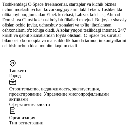
Toshkentdagi C-Space freelancerlar, startaplar va kichik biznes
uchun moslashuvchan kovorking joylarini taklif etadi. Toshkentda
oltita joyi bor, jumladan Elbek ko'chasi, Labzak ko'chasi, Ahmad
Donish va Chust ko'chasi bo'ylab filiallari mavjud. Bu joylar shaxsiy
ofislar, ochiq joylar, uchrashuv xonalari va to'liq jihozlangan
oshxonalarni o'z ichiga oladi. A'zolar yuqori tezlikdagi internet, 24/7
kirish va qabul xizmatlaridan foyda olishadi. C-Space tez sur'atlar
bilan o'sib bormoqda va mahsuldorlik hamda tarmoq imkoniyatlarini
oshirish uchun ideal muhitni taqdim etadi​.
Ташкент
Город
Строительство, недвижимость, эксплуатация,
проектирование, Управление многопрофильными
активами
Сферы деятельности
Организация
Тип регистрации