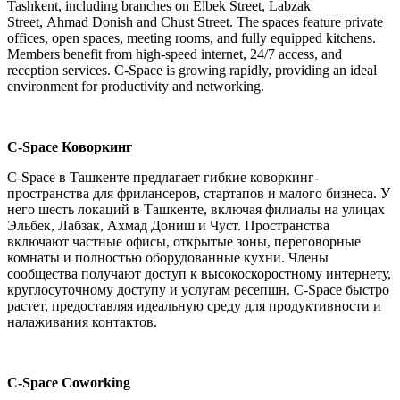
Tashkent, including branches on Elbek Street, Labzak
Street, Ahmad Donish and Chust Street. The spaces feature private
offices, open spaces, meeting rooms, and fully equipped kitchens.
Members benefit from high-speed internet, 24/7 access, and
reception services. C-Space is growing rapidly, providing an ideal
environment for productivity and networking.
C-Space Коворкинг
C-Space в Ташкенте предлагает гибкие коворкинг-
пространства для фрилансеров, стартапов и малого бизнеса. У
него шесть локаций в Ташкенте, включая филиалы на улицах
Эльбек, Лабзак, Ахмад Дониш и Чуст. Пространства
включают частные офисы, открытые зоны, переговорные
комнаты и полностью оборудованные кухни. Члены
сообщества получают доступ к высокоскоростному интернету,
круглосуточному доступу и услугам ресепшн. C-Space быстро
растет, предоставляя идеальную среду для продуктивности и
налаживания контактов​.
C-Space Coworking