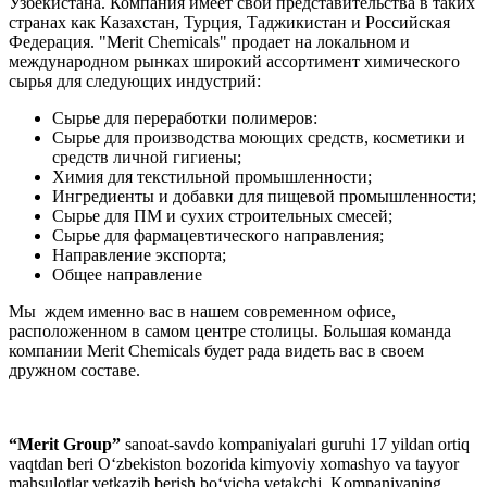
Узбекистана. Компания имеет свои представительства в таких
странах как Казахстан, Турция, Таджикистан и Российская
Федерация. "Merit Chemicals" продает на локальном и
международном рынках широкий ассортимент химического
сырья для следующих индустрий:
Сырье для переработки полимеров:
Сырье для производства моющих средств, косметики и
средств личной гигиены;
Химия для текстильной промышленности;
Ингредиенты и добавки для пищевой промышленности;
Сырье для ПМ и сухих строительных смесей;
Сырье для фармацевтического направления;
Направление экспорта;
Общее направление
Мы ждем именно вас в нашем современном офисе,
расположенном в самом центре столицы. Большая команда
компании Merit Chemicals будет рада видеть вас в своем
дружном составе.
“Merit Group”
sanoat-savdo kompaniyalari guruhi 17 yildan ortiq
vaqtdan beri O‘zbekiston bozorida kimyoviy xomashyo va tayyor
mahsulotlar yetkazib berish bo‘yicha yetakchi. Kompaniyaning