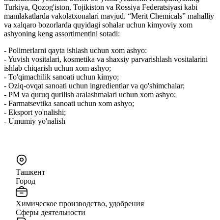
Turkiya, Qozog'iston, Tojikiston va Rossiya Federatsiyasi kabi
mamlakatlarda vakolatxonalari mavjud. “Merit Chemicals” mahalliy
va xalqaro bozorlarda quyidagi sohalar uchun kimyoviy xom
ashyoning keng assortimentini sotadi:
- Polimerlarni qayta ishlash uchun xom ashyo:
- Yuvish vositalari, kosmetika va shaxsiy parvarishlash vositalarini
ishlab chiqarish uchun xom ashyo;
- To'qimachilik sanoati uchun kimyo;
- Oziq-ovqat sanoati uchun ingredientlar va qo'shimchalar;
- PM va quruq qurilish aralashmalari uchun xom ashyo;
- Farmatsevtika sanoati uchun xom ashyo;
- Eksport yo'nalishi;
- Umumiy yo'nalish
Ташкент
Город
Химическое производство, удобрения
Сферы деятельности