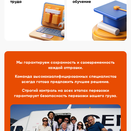
труда
обучение
Мы гарантируем сохранность и своевременность
каждой отправки.
Команда высококвалифицированных специалистов
всегда
готова предложить лучшее решение.
Строгий контроль на всех этапах перевозки
гарантирует
безопасность перевозки вашего груза.