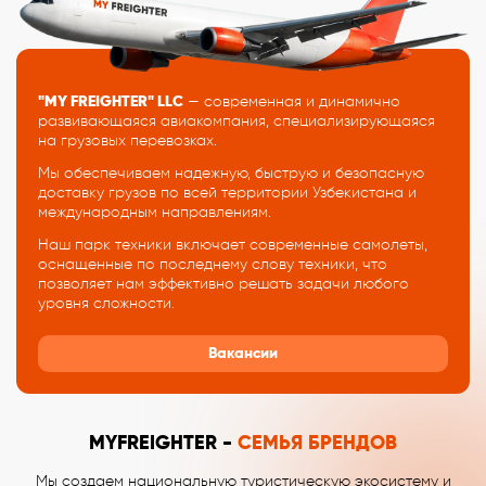
"MY FREIGHTER" LLC
— современная и динамично
развивающаяся авиакомпания, специализирующаяся
на грузовых перевозках.
Мы обеспечиваем надежную, быструю и безопасную
доставку грузов по всей территории Узбекистана и
международным направлениям.
Наш парк техники включает современные самолеты,
оснащенные по последнему слову техники, что
позволяет нам эффективно решать задачи любого
уровня сложности.
Вакансии
MYFREIGHTER -
СЕМЬЯ БРЕНДОВ
Мы создаем национальную туристическую экосистему и