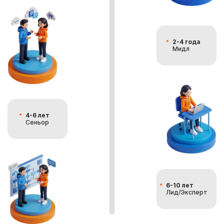
2-4 года
Мидл
4-6 лет
Сеньор
6-10 лет
Лид/Эксперт