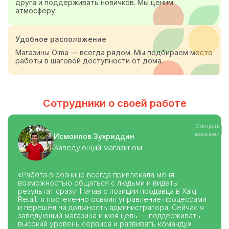
друга и поддерживать новичков. Мы ценим
атмосферу.
Удобное расположение
Магазины Olma — всегда рядом. Мы подбираем место
работы в шаговой доступности от дома.
Сотрудники о своей работе
Смотреть
вакансии
Исмоилов Зухриддин
Заведующий магазином
«Работа в рознице всегда привлекала меня
возможностью общаться с людьми и видеть
результат сразу. Начав с позиции продавца в Xalq
Retail, я постепенно освоил управление процессами
и перешёл на должность администратора. Сейчас я
заведующий магазина и моя цель — поддерживать
высокий уровень сервиса и развивать команду».