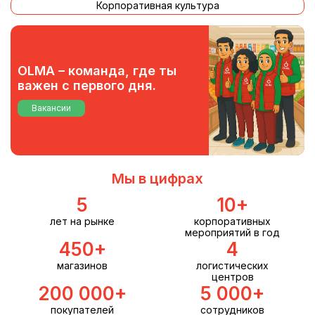
Корпоративная культура
OLMA – команда, где ты
важен с первого дня.
Вакансии
Мы в цифрах
5
10
+
лет на рынке
корпоративных
мероприятий в год
450
+
4
магазинов
логистических
центров
200 000
+
5 000
+
покупателей
сотрудников