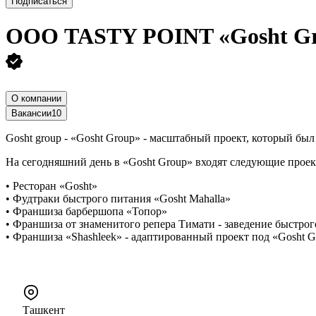
Подписаться
ООО
TASTY POINT «Gosht G
О компании
Вакансии
10
Gosht group - «Gosht Group» - масштабный проект, который был 
На сегодняшний день в «Gosht Group» входят следующие проек
• Ресторан «Gosht»
• Фудтраки быстрого питания «Gosht Mahalla»
• Франшиза барбершопа «Топор»
• Франшиза от знаменитого репера Тимати - заведение быстрого
• Франшиза «Shashleek» - адаптированный проект под «Gosht G
Ташкент