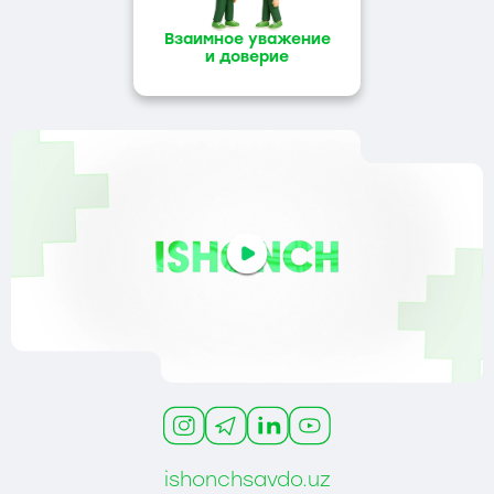
с нашей компанией,
независимо
Взаимное уважение
от их убеждений, расы или
национальности.
и доверие
ishonchsavdo.uz