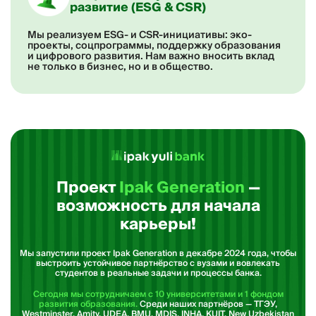
развитие (ESG & CSR)
Мы реализуем ESG- и CSR-инициативы: эко-
проекты, соцпрограммы, поддержку образования
и цифрового развития. Нам важно вносить вклад
не только в бизнес, но и в общество.
Проект
Ipak Generation
—
возможность для начала
карьеры!
Мы запустили проект Ipak Generation в декабре 2024 года, чтобы
выстроить устойчивое партнёрство с вузами и вовлекать
студентов
в реальные задачи и процессы банка.
Сегодня мы сотрудничаем с 10 университетами и 1 фондом
развития образования.
Среди наших партнёров — ТГЭУ,
Westminster, Amity, UDEA, BMU, MDIS, INHA, KUIT, New Uzbekistan