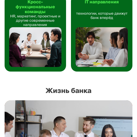
Кросс-
IT направления
функциональные
команды
технологии, которые движут
HR, маркетинг, проектные
и
банк вперёд
другие современные
направления
Жизнь банка