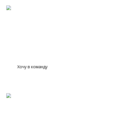
Для профессионалов в
банковской сфере
Здесь собраны вакансии в банковском деле (финансы,
экономика, маркетинг и тд.) и вакансии на такие позиции,
как: стратег, руководитель по трансформациям и тд.
Хочу в команду
Для начинающих
Мы открыты стажерам и начинающим специалистам. С
нами вы сможете успешно построить карьеру в