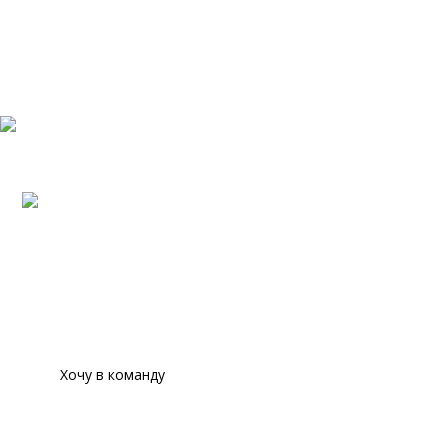
Актуальные
вакансии
Мы открыты стажерам и начинающим специалистам,
которые жалеют построить свою карьеру в банковском
секторе.
IT-подразделение HamkorLab
Карьерные возможности в HamkorLab для
тестировщиков, программистов, product-owner-ов,
продуктовых дизайнеров и так далее.
Хочу в команду